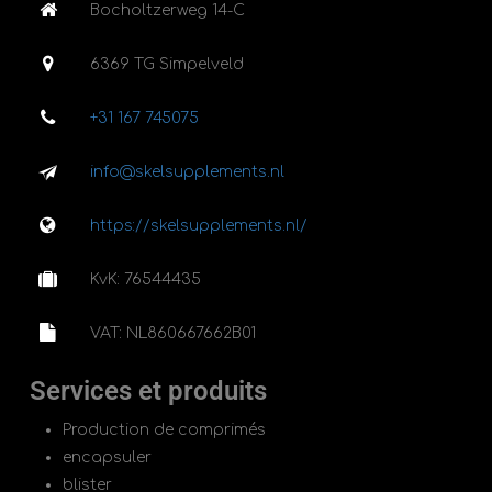
Bocholtzerweg 14-C
6369 TG Simpelveld
+31 167 745075
info@skelsupplements.nl
https://skelsupplements.nl/
KvK: 76544435
VAT: NL860667662B01
Services et produits
Production de comprimés
encapsuler
blister