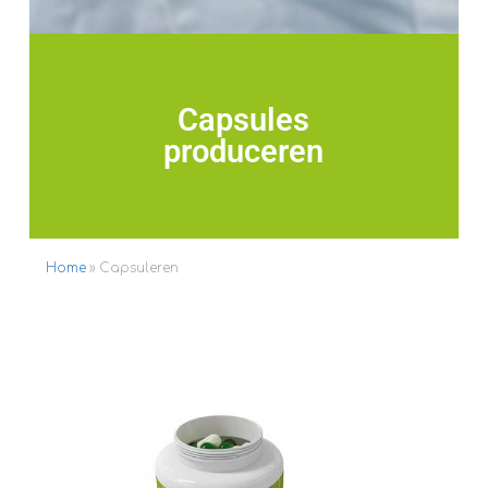
Capsules
produceren
Home
»
Capsuleren