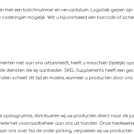
en met een batchnummer en vervaldatum. Logistiek gezien zijn 
e coderingen mogelijk. Wilt u bijvoorbeeld een barcode of act
nten niet aan ons uitbesteedt, heeft u misschien (tijdelijk) o
de diensten die wij aanbieden. SKEL Supplements heeft een gec
ien scheelt dit tijd en moeite, wanneer u producten door ons w
ze opslagruimte,
distribueren
wij uw producten direct naar de jui
t u mede het voorraadbeheer aan ons uit handen. Onze medewerker
 aan ons over. Na de order-picking, verpakken wij uw producten