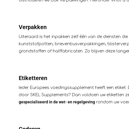
distribueren we ook verpakkingen. Hieronder vindt u d
Verpakken
Uiteraard is het inpakken zelf één van de diensten 
kunststofpotten, brievenbusverpakkingen, blisterverp
grondstoffen of halffabricaten. Zo blijven deze lang
Etiketteren
Ieder Europees voedingssupplement heeft een etiket. De
door SKEL Supplements? Dan voldoen uw etiketten zeke
gespecialiseerd in de wet- en regelgeving
rondom uw voedi
Coderen