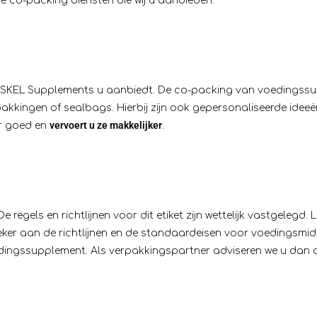
e co-packing diensten die wij u aanbieden.
die SKEL Supplements u aanbiedt. De co-packing van voedingss
akkingen of sealbags. Hierbij zijn ook gepersonaliseerde idee
vervoert u ze makkelijker
er goed en
.
 regels en richtlijnen voor dit etiket zijn wettelijk vastgelegd
r aan de richtlijnen en de standaardeisen voor voedingsmiddel
ngssupplement. Als verpakkingspartner adviseren we u dan 